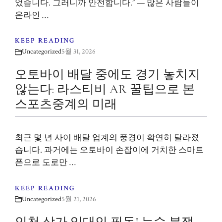
었습니다. 그러니까 안전합니다.” — 많은 사람들이
온라인 …
KEEP READING
Uncategorized
5월 31, 2026
오토바이 배달 중에도 경기 놓치지
않는다: 라스티비 AR 꿀팁으로 본
스포츠중계의 미래
최근 몇 년 사이 배달 업계의 풍경이 확연히 달라졌
습니다. 과거에는 오토바이 손잡이에 거치한 스마트
폰으로 도로만 …
KEEP READING
Uncategorized
5월 21, 2026
인천 상가 임대인 필독! 누수 분쟁