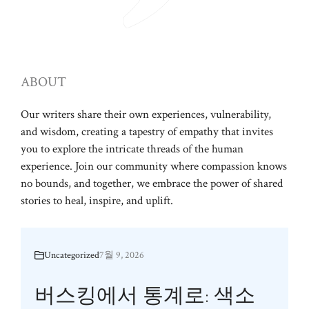
ABOUT
Our writers share their own experiences, vulnerability,
and wisdom, creating a tapestry of empathy that invites
you to explore the intricate threads of the human
experience. Join our community where compassion knows
no bounds, and together, we embrace the power of shared
stories to heal, inspire, and uplift.
Uncategorized
7월 9, 2026
버스킹에서 통계로: 색소