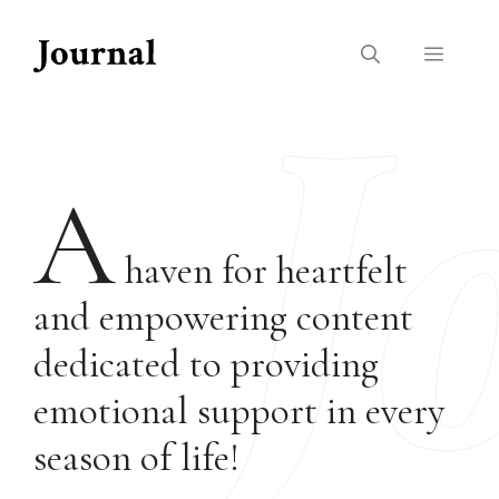
Skip
to
Menu
content
A
haven for heartfelt
and empowering content
dedicated to providing
emotional support in every
season of life!