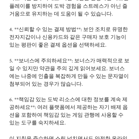
플레이를 방지하여 도박 경험을 스트레스가 아닌 즐
거움으로 유지하는 데 도움이 될 수 있습니다.
4. **신뢰할 수 있는 결제 방법**: 보안 조치로 유명한
전자지갑이나 신용카드와 같은 구매자 보호 기능이
있는 평판이 좋은 결제 옵션을 선택하세요.
5. **보너스에 주의하세요**: 보너스가 매력적으로 보
일 수 있지만 약관을 주의 깊게 읽어보세요. 보너스
에는 나중에 인출을 복잡하게 만들 수 있는 문자열이
첨부되어 있는 경우가 많습니다.
6. **책임감 있는 도박 리소스에 대한 정보를 계속 제
공하세요**: 여러 플랫폼에서 제공하는 자기 배제 옵
션을 포함하여 책임감 있는 게임 관행에 사용할 수
있는 도구를 숙지하세요.
이 지침을 준수하면 스릴 넘치면서도 안전한 온라인