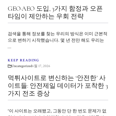
GEO·AEO 도입, 3가지 함정과 오픈
타임이 제안하는 우회 전략
검색을 통해 정보를 찾는 우리의 방식은 이미 근본적
으로 변하기 시작했습니다. 몇 년 전만 해도 우리는
…
KEEP READING
Uncategorized
6월 17, 2026
먹튀사이트로 변신하는 ‘안전한’ 사
이트들: 안전제일 데이터가 포착한 3
가지 전조 증상
“이 사이트는 오래됐고, 그동안 단 한 번도 문제가 없