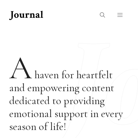
Skip
to
Menu
content
A
haven for heartfelt
and empowering content
dedicated to providing
emotional support in every
season of life!