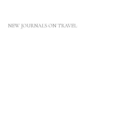
NEW JOURNALS ON TRAVEL